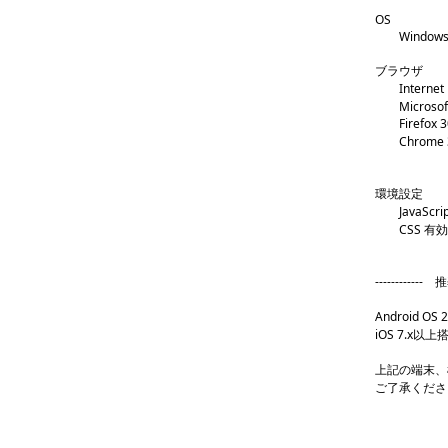
OS
Windows7, 
ブラウザ
Internet Ex
Microsoft
Firefox 3
Chrome 3
環境設定
JavaScri
CSS 有効
----------
Android O
iOS 7.x以上
上記の端末、
ご了承くださ