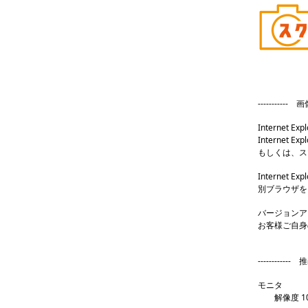
----------
Internet 
Internet
もしくは、ス
Internet
別ブラウザを
バージョンア
お客様ご自身
-----------
モニタ
解像度 10