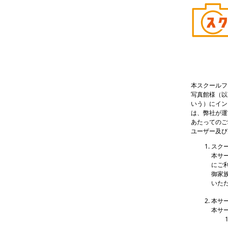
本スクールフ
写真館様（以
いう）にイン
は、弊社が運
あたってのご
ユーザー及び
スク
本サ
にご
御家
いた
本サ
本サ