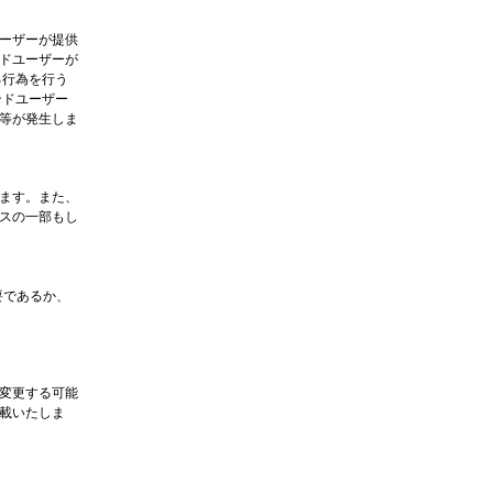
ーザーが提供
ドユーザーが
る行為を行う
ンドユーザー
等が発生しま
ます。また、
スの一部もし
要であるか、
変更する可能
載いたしま