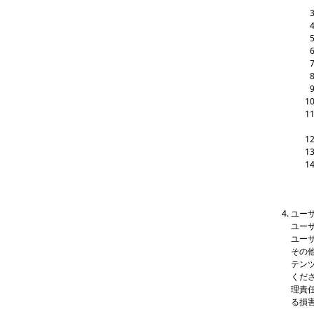
ユー
ユー
ユー
その
テン
くだ
理責
る損