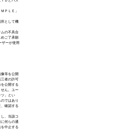
にＩＤとパス
ＡＭＰＬＥ」
場所として機
テムの不具合
じめご了承願
ーザーが使用
画像等を公開
第三者の許可
像を公開する
ません。ユー
ンツ」とい
ものではあり
証、確認する
とし、当該コ
前に何らの通
供を中止する