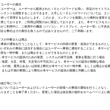
ドユーザーの責任
ドユーザーは、ユーザーから配布されたＩＤとパスワードを用い、所定のサイトでユ
コンテンツを閲覧することができます。入手したＩＤとパスワードについては、エン
を持って管理するものとします。 このとき、コンテンツを複製したり権利を侵害す
は禁じております。ご利用は閲覧のみに限定しております。 また、本サービスをエ
様がご利用中に、ご使用中の機器（パソコン、ディスプレイ、ルーター等）に不具合
場合も弊社はその責任を負うものではありませんので、ご了承願います。
ビスの中断または廃止
は事前の通知を行うことなくして、本サービスの内容の変更・追加ができるものとし
のいずれかの事由に該当する場合にはユーザーへ事前に通知することなく、本サービ
全部を一時中断、または廃止することができるものとします。
本サービスの提供のための装置、システムの保守点検、更新を緊急に行う場合
地震、火災、停電、天災等の不可抗力により、本サービスの提供が困難な場合
その他、運用上あるいは技術上弊社が本サービスの一時中断、もしくは廃止が必
または不測の事態により弊社が本サービスの提供が困難と判断した場合
の改訂等について
約についてはユーザーおよびエンドユーザーの皆様への事前の通知を行うことなく、
ありますことを御了承ください。変更した場合は改定後の規約をホームページ上に掲