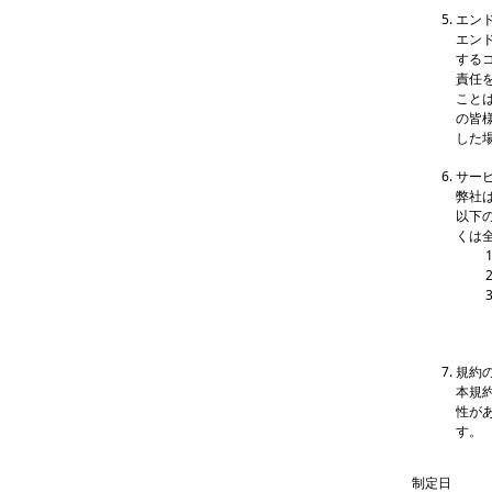
エン
エン
する
責任
こと
の皆
した
サー
弊社
以下
くは
規約
本規
性が
す。
制定日