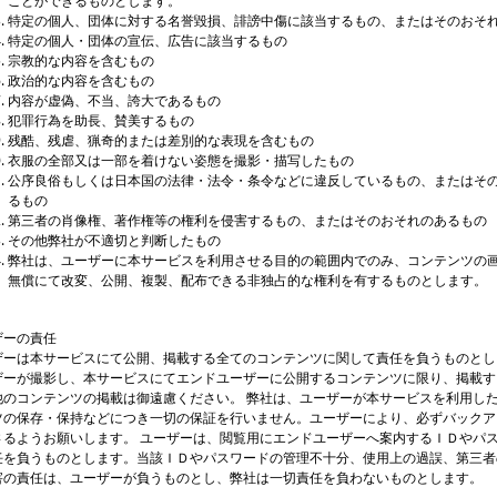
ことができるものとします。
特定の個人、団体に対する名誉毀損、誹謗中傷に該当するもの、またはそのおそ
特定の個人・団体の宣伝、広告に該当するもの
宗教的な内容を含むもの
政治的な内容を含むもの
内容が虚偽、不当、誇大であるもの
犯罪行為を助長、賛美するもの
残酷、残虐、猟奇的または差別的な表現を含むもの
衣服の全部又は一部を着けない姿態を撮影・描写したもの
公序良俗もしくは日本国の法律・法令・条令などに違反しているもの、またはそ
るもの
第三者の肖像権、著作権等の権利を侵害するもの、またはそのおそれのあるもの
その他弊社が不適切と判断したもの
弊社は、ユーザーに本サービスを利用させる目的の範囲内でのみ、コンテンツの
無償にて改変、公開、複製、配布できる非独占的な権利を有するものとします。
ザーの責任
ザーは本サービスにて公開、掲載する全てのコンテンツに関して責任を負うものとし
ザーが撮影し、本サービスにてエンドユーザーに公開するコンテンツに限り、掲載す
他のコンテンツの掲載は御遠慮ください。 弊社は、ユーザーが本サービスを利用し
ツの保存・保持などにつき一切の保証を行いません。ユーザーにより、必ずバックア
さるようお願いします。 ユーザーは、閲覧用にエンドユーザーへ案内するＩＤやパ
任を負うものとします。当該ＩＤやパスワードの管理不十分、使用上の過誤、第三者
害の責任は、ユーザーが負うものとし、弊社は一切責任を負わないものとします。