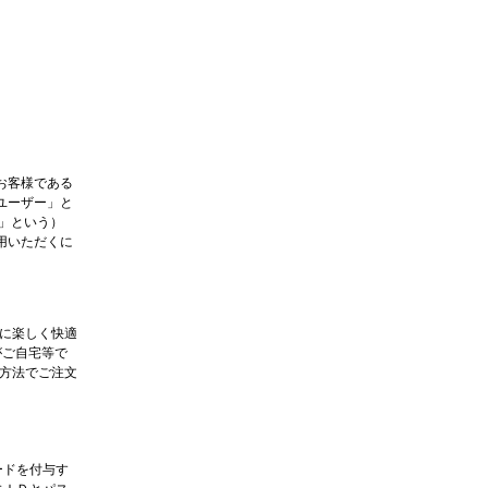
お客様である
ユーザー」と
」という）
用いただくに
に楽しく快適
がご自宅等で
方法でご注文
ードを付与す