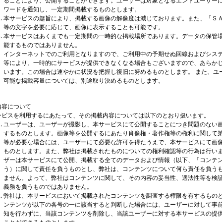
ることにより、公開することができます。ユーザーは対象となるエンドユーザー
ワードを通知し、一定期間掲載するものとします。
本サービスの趣旨により、掲載する画像の解像度は減じております。また、「Ｓ
等の文字を必要に応じて、画像に表示することも可能です。
本サービスはあくまでも一定期間の一時的な掲載場所であります。データの保管
能するものではありません。
インターネットでのご利用となりますので、ご利用中の予期せぬ回線およびシス
等により、一時的にサービスが提供できなくなる場合もございますので、あらか
います。この場合は速やかに状況を把握し復旧に努めるものとします。 また、ユ
可能な掲載容量については、別途取り決めるものとします。
内容について
ービスを利用するにあたって、その掲載内容については以下のとおり扱います。
ユーザーは、ユーザーが撮影し、本サービスにて公開することにつき問題のない
するものとします。画像等を公開するにあたり肖像権・著作権等の権利に関して
等が必要な場合には、ユーザーにて必要な許可を得たうえで、本サービスにて画
ものとします。また、弊社は掲載されたものについての権利確認等の行為は行い
ザーは本サービスにて公開、掲載する全てのデータおよび情報（以下、「コンテ
う）に関して責任を負うものとし、弊社は、コンテンツについて何ら責任を負う
ません。よって、弊社はコンテンツに関して、その内容の妥当性、適法性等を検
義務を負うものではありません。
弊社は、本サービスにおいて掲載されたコンテンツを調査する権限を有するもの
ンテンツが以下の各号の一に該当すると判断した場合には、ユーザーに対して事
知を行わずに、当該コンテンツを削除し、当該ユーザーに対する本サービスの提