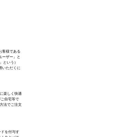
お客様である
ユーザー」と
」という）
用いただくに
に楽しく快適
がご自宅等で
方法でご注文
ードを付与す