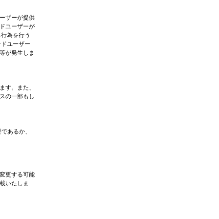
ーザーが提供
ドユーザーが
る行為を行う
ンドユーザー
等が発生しま
ます。また、
スの一部もし
要であるか、
変更する可能
載いたしま