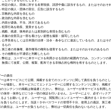
ことができるものとします。
特定の個人、団体に対する名誉毀損、誹謗中傷に該当するもの、またはそのおそ
特定の個人・団体の宣伝、広告に該当するもの
宗教的な内容を含むもの
政治的な内容を含むもの
内容が虚偽、不当、誇大であるもの
犯罪行為を助長、賛美するもの
残酷、残虐、猟奇的または差別的な表現を含むもの
衣服の全部又は一部を着けない姿態を撮影・描写したもの
公序良俗もしくは日本国の法律・法令・条令などに違反しているもの、またはそ
るもの
第三者の肖像権、著作権等の権利を侵害するもの、またはそのおそれのあるもの
その他弊社が不適切と判断したもの
弊社は、ユーザーに本サービスを利用させる目的の範囲内でのみ、コンテンツの
無償にて改変、公開、複製、配布できる非独占的な権利を有するものとします。
ザーの責任
ザーは本サービスにて公開、掲載する全てのコンテンツに関して責任を負うものとし
ザーが撮影し、本サービスにてエンドユーザーに公開するコンテンツに限り、掲載す
他のコンテンツの掲載は御遠慮ください。 弊社は、ユーザーが本サービスを利用し
ツの保存・保持などにつき一切の保証を行いません。ユーザーにより、必ずバックア
さるようお願いします。 ユーザーは、閲覧用にエンドユーザーへ案内するＩＤやパ
任を負うものとします。当該ＩＤやパスワードの管理不十分、使用上の過誤、第三者
害の責任は、ユーザーが負うものとし、弊社は一切責任を負わないものとします。