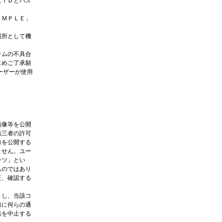
にＩＤとパス
ＡＭＰＬＥ」
場所として機
テムの不具合
じめご了承願
ーザーが使用
画像等を公開
第三者の許可
像を公開する
ません。ユー
ンツ」とい
ものではあり
証、確認する
とし、当該コ
前に何らの通
供を中止する