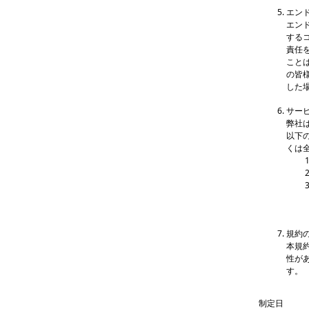
エン
エン
する
責任
こと
の皆
した
サー
弊社
以下
くは
規約
本規
性が
す。
制定日