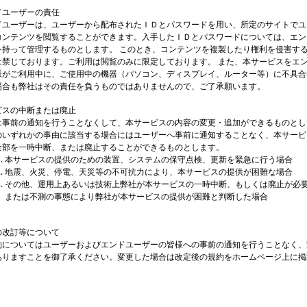
ドユーザーの責任
ドユーザーは、ユーザーから配布されたＩＤとパスワードを用い、所定のサイトでユ
コンテンツを閲覧することができます。入手したＩＤとパスワードについては、エン
を持って管理するものとします。 このとき、コンテンツを複製したり権利を侵害す
は禁じております。ご利用は閲覧のみに限定しております。 また、本サービスをエ
様がご利用中に、ご使用中の機器（パソコン、ディスプレイ、ルーター等）に不具合
場合も弊社はその責任を負うものではありませんので、ご了承願います。
ビスの中断または廃止
は事前の通知を行うことなくして、本サービスの内容の変更・追加ができるものとし
のいずれかの事由に該当する場合にはユーザーへ事前に通知することなく、本サービ
全部を一時中断、または廃止することができるものとします。
本サービスの提供のための装置、システムの保守点検、更新を緊急に行う場合
地震、火災、停電、天災等の不可抗力により、本サービスの提供が困難な場合
その他、運用上あるいは技術上弊社が本サービスの一時中断、もしくは廃止が必
または不測の事態により弊社が本サービスの提供が困難と判断した場合
の改訂等について
約についてはユーザーおよびエンドユーザーの皆様への事前の通知を行うことなく、
ありますことを御了承ください。変更した場合は改定後の規約をホームページ上に掲