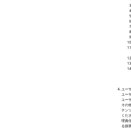
ユー
ユー
ユー
その
テン
くだ
理責
る損