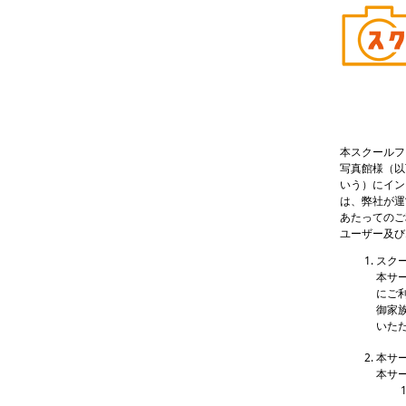
本スクールフ
写真館様（以
いう）にイン
は、弊社が運
あたってのご
ユーザー及び
スク
本サ
にご
御家
いた
本サ
本サ