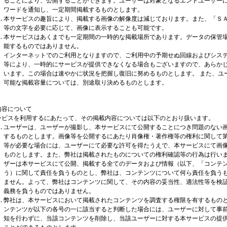
ることにより、公開することができます。ユーザーは対象となるエンドユーザー
ワードを通知し、一定期間掲載するものとします。
本サービスの趣旨により、掲載する画像の解像度は減じております。また、「Ｓ
等の文字を必要に応じて、画像に表示することも可能です。
本サービスはあくまでも一定期間の一時的な掲載場所であります。データの保管
能するものではありません。
インターネットでのご利用となりますので、ご利用中の予期せぬ回線およびシス
等により、一時的にサービスが提供できなくなる場合もございますので、あらか
います。この場合は速やかに状況を把握し復旧に努めるものとします。 また、ユ
可能な掲載容量については、別途取り決めるものとします。
内容について
ービスを利用するにあたって、その掲載内容については以下のとおり扱います。
ユーザーは、ユーザーが撮影し、本サービスにて公開することにつき問題のない
するものとします。画像等を公開するにあたり肖像権・著作権等の権利に関して
等が必要な場合には、ユーザーにて必要な許可を得たうえで、本サービスにて画
ものとします。また、弊社は掲載されたものについての権利確認等の行為は行い
ザーは本サービスにて公開、掲載する全てのデータおよび情報（以下、「コンテ
う）に関して責任を負うものとし、弊社は、コンテンツについて何ら責任を負う
ません。よって、弊社はコンテンツに関して、その内容の妥当性、適法性等を検
義務を負うものではありません。
弊社は、本サービスにおいて掲載されたコンテンツを調査する権限を有するもの
ンテンツが以下の各号の一に該当すると判断した場合には、ユーザーに対して事
知を行わずに、当該コンテンツを削除し、当該ユーザーに対する本サービスの提